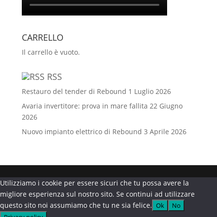
o
g
u
CARRELLO
k
r
b
Il carrello è vuoto.
a
e
RSS
Restauro del tender di Rebound
1 Luglio 2026
m
C
Avaria invertitore: prova in mare fallita
22 Giugno
2026
h
Nuovo impianto elettrico di Rebound
3 Aprile 2026
a
n
Utilizziamo i cookie per essere sicuri che tu possa avere la
n
migliore esperienza sul nostro sito. Se continui ad utilizzare
questo sito noi assumiamo che tu ne sia felice.
Ok
No