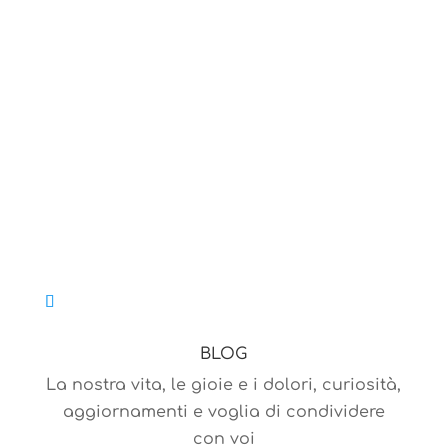
dentro
Un blog, idee, libri, molti ebook di guide
pratiche, riflessioni, un corso per cambiar
o semplicemente una vacanza
vita,
differente
BLOG
La nostra vita, le gioie e i dolori, curiosità,
aggiornamenti e voglia di condividere
con voi