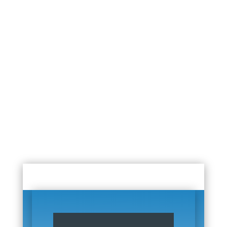
Si può fare
(ecco) come vivere
una vita da sogno
con 500 euro al mese
Chi siamo