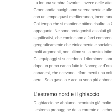
La fortuna sembra favorirci: invece delle a
Groenlandia navighiamo serenamente e alleg
con un tempo quasi mediterraneo, incontrando 
Col tempo che si mantiene ottimo risalire l
appagante. Ne sono protagonisti assoluti gli 
significativi, che cominciano a farci compren
geograficamente che etnicamente e socialme
molti argomenti, non ultimo sulla nostra int
Gli equipaggi si succedono. I rifornimenti an
dopo un primo carico fatto in Norvegia: d’ora
canadesi, che ricevono i rifornimenti una volt
aerei. Solo gasolio e acqua sono più abbond
L’estremo nord e il ghiaccio
Di ghiaccio ne abbiamo incontrato già molto 
l’estrema propaggine della corrente di icebe