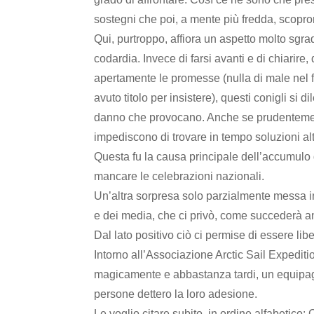
sostegni che poi, a mente più fredda, scopron
Qui, purtroppo, affiora un aspetto molto sgra
codardia. Invece di farsi avanti e di chiarire, 
apertamente le promesse (nulla di male nel 
avuto titolo per insistere), questi conigli si
danno che provocano. Anche se prudentemente
impediscono di trovare in tempo soluzioni alt
Questa fu la causa principale dell’accumulo d
mancare le celebrazioni nazionali.
Un’altra sorpresa solo parzialmente messa in
e dei media, che ci privò, come succederà a
Dal lato positivo ciò ci permise di essere libe
Intorno all’Associazione Arctic Sail Expediti
magicamente e abbastanza tardi, un equipagg
persone dettero la loro adesione.
Le voglio citare subito, in ordine alfabetico: