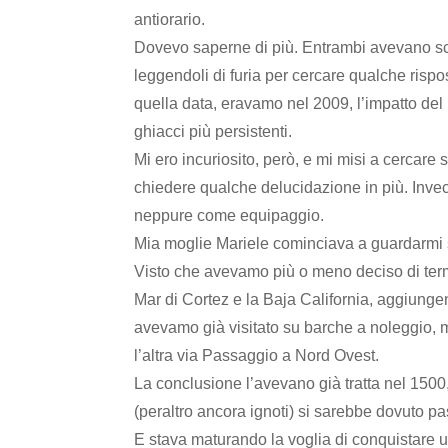
antiorario.
Dovevo saperne di più. Entrambi avevano scri
leggendoli di furia per cercare qualche risp
quella data, eravamo nel 2009, l’impatto del
ghiacci più persistenti.
Mi ero incuriosito, però, e mi misi a cercare 
chiedere qualche delucidazione in più. Inve
neppure come equipaggio.
Mia moglie Mariele cominciava a guardarmi s
Visto che avevamo più o meno deciso di termi
Mar di Cortez e la Baja California, aggiung
avevamo già visitato su barche a noleggio, m
l’altra via Passaggio a Nord Ovest.
La conclusione l’avevano già tratta nel 1500
(peraltro ancora ignoti) si sarebbe dovuto p
E stava maturando la voglia di conquistare un