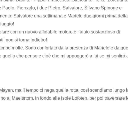
e Paolo, Piercarlo, i due Pietro, Salvatore, Silvano Spinone e
mento: Salvatore una settimana e Mariele due giorni prima della
iaggio!
lare con un nuovo affidabile motore e l’aiuto sostanzioso di
ti: non si torna indietro!
 gambe molle. Sono confortato dalla presenza di Mariele e da que
co quello che penso e cioè che mi appoggerò a lui se mi sentirò a
ayen, ma il tempo ci nega quella rotta, così scendiamo lungo l
 fino al Maelsrtom, in fondo alle isole Lofoten, per poi traversare l