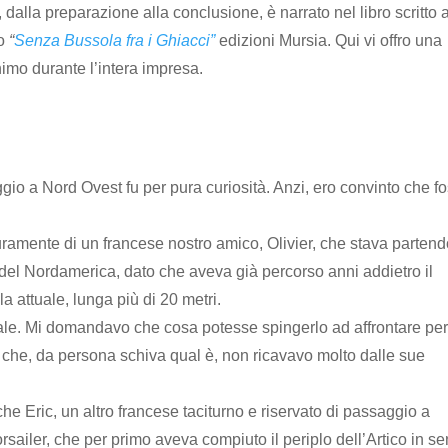
, dalla preparazione alla conclusione, è narrato nel libro scritto 
lo
“
Senza Bussola fra i Ghiacci”
edizioni Mursia. Qui vi offro una
animo durante l’intera impresa.
io a Nord Ovest fu per pura curiosità. Anzi, ero convinto che f
uramente di un francese nostro amico, Olivier, che stava parten
o del Nordamerica, dato che aveva già percorso anni addietro il
 attuale, lunga più di 20 metri.
le. Mi domandavo che cosa potesse spingerlo ad affrontare per
 che, da persona schiva qual è, non ricavavo molto dalle sue
che Eric, un altro francese taciturno e riservato di passaggio a
sailer, che per primo aveva compiuto il periplo dell’Artico in s