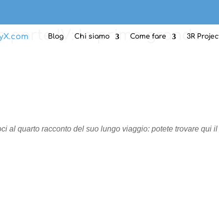
 parte IV: la prima grande
Blog
Chi siamo
Come fare
3R Projec
i al quarto racconto del suo lungo viaggio: potete trovare qui il