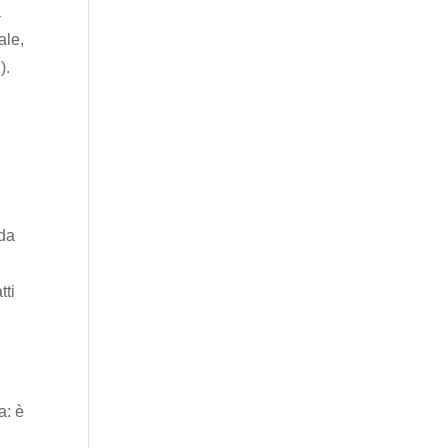
a
ale,
).
nda
tti
a: è