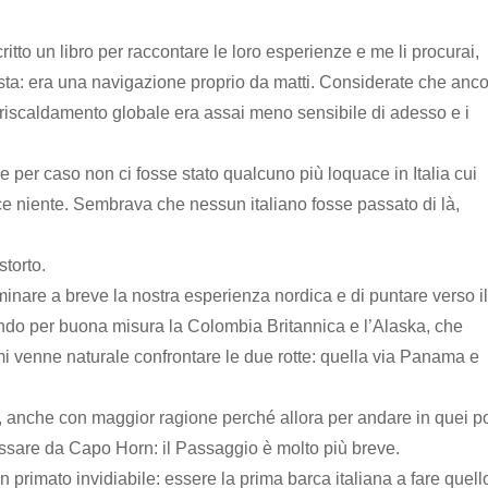
tto un libro per raccontare le loro esperienze e me li procurai,
osta: era una navigazione proprio da matti. Considerate che anc
 riscaldamento globale era assai meno sensibile di adesso e i
se per caso non ci fosse stato qualcuno più loquace in Italia cui
ce niente. Sembrava che nessun italiano fosse passato di là,
torto.
nare a breve la nostra esperienza nordica e di puntare verso i
endo per buona misura la Colombia Britannica e l’Alaska, che
i venne naturale confrontare le due rotte: quella via Panama e
, anche con maggior ragione perché allora per andare in quei po
assare da Capo Horn: il Passaggio è molto più breve.
 primato invidiabile: essere la prima barca italiana a fare quell