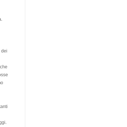
a.
 dei
 che
fosse
mo
anti
ggi.