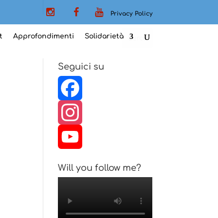
Privacy Policy
t
Approfondimenti
Solidarietà
Seguici su
F
a
I
c
n
Y
Will you follow me?
e
s
o
b
t
u