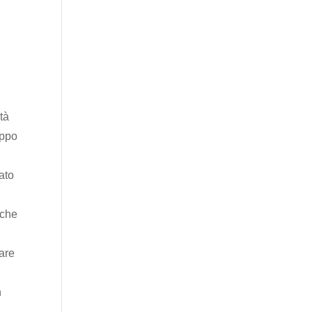
tà
ippo
ato
 che
mare
n