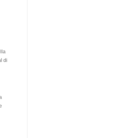
lla
l di
a
e