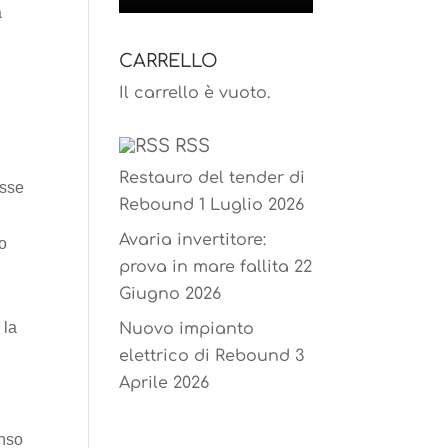
a
o
a
T
CARRELLO
o
g
u
Il carrello è vuoto.
k
r
b
RSS
Restauro del tender di
a
e
osse
Rebound
1 Luglio 2026
m
C
Avaria invertitore:
do
prova in mare fallita
22
h
Giugno 2026
 la
Nuovo impianto
a
elettrico di Rebound
3
n
Aprile 2026
n
enso