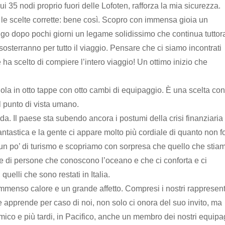
i 35 nodi proprio fuori delle Lofoten, rafforza la mia sicurezza.
le scelte corrette: bene così. Scopro con immensa gioia un
ngo dopo pochi giorni un legame solidissimo che continua tuttor
osterranno per tutto il viaggio. Pensare che ci siamo incontrati
 ha scelto di compiere l’intero viaggio! Un ottimo inizio che
la in otto tappe con otto cambi di equipaggio. È una scelta con
al punto di vista umano.
da. Il paese sta subendo ancora i postumi della crisi finanziaria
antastica e la gente ci appare molto più cordiale di quanto non 
 un po’ di turismo e scopriamo con sorpresa che quello che stia
e di persone che conoscono l’oceano e che ci conforta e ci
uelli che sono restati in Italia.
 immenso calore e un grande affetto. Compresi i nostri rappresent
he apprende per caso di noi, non solo ci onora del suo invito, ma
mico e più tardi, in Pacifico, anche un membro dei nostri equipa