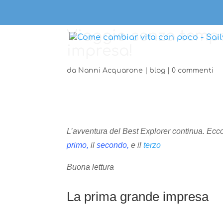
Viaggio senza tempo
impresa!
da
Nanni Acquarone
|
blog
|
0 commenti
L’avventura del Best Explorer continua. Eccoc
primo
,
il
secondo
,
e il
terzo
Buona lettura
La prima grande impresa