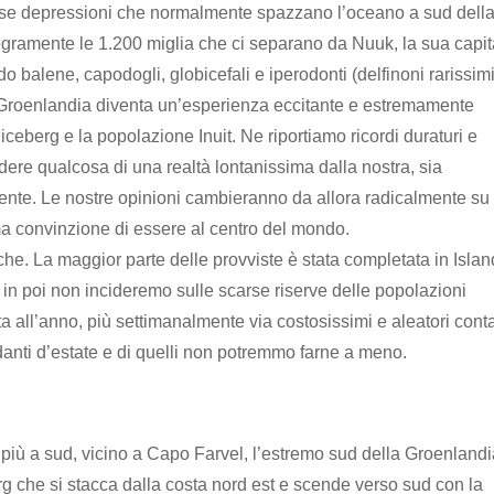
ttese depressioni che normalmente spazzano l’oceano a sud dell
ramente le 1.200 miglia che ci separano da Nuuk, la sua capit
balene, capodogli, globicefali e iperodonti (delfinoni rarissimi
a Groenlandia diventa un’esperienza eccitante e estremamente
iceberg e la popolazione Inuit. Ne riportiamo ricordi duraturi e
dere qualcosa di una realtà lontanissima dalla nostra, sia
nte. Le nostre opinioni cambieranno da allora radicalmente su
ima convinzione di essere al centro del mondo.
che. La maggior parte delle provviste è stata completata in Isla
 in poi non incideremo sulle scarse riserve delle popolazioni
a all’anno, più settimanalmente via costosissimi e aleatori conta
anti d’estate e di quelli non potremmo farne a meno.
più a sud, vicino a Capo Farvel, l’estremo sud della Groenlandi
rg che si stacca dalla costa nord est e scende verso sud con la