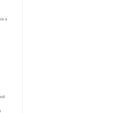
e
ora a
l
l
sti
o