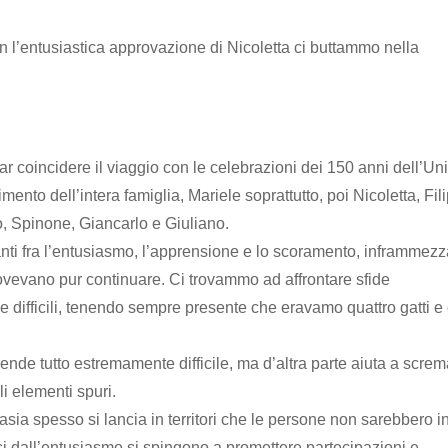
on l’entusiastica approvazione di Nicoletta ci buttammo nella
ar coincidere il viaggio con le celebrazioni dei 150 anni dell’Uni
gimento dell’intera famiglia, Mariele soprattutto, poi Nicoletta, Fil
o, Spinone, Giancarlo e Giuliano.
anti fra l’entusiasmo, l’apprensione e lo scoramento, inframmezz
ovevano pur continuare. Ci trovammo ad affrontare sfide
e difficili, tenendo sempre presente che eravamo quattro gatti e
ende tutto estremamente difficile, ma d’altra parte aiuta a scre
ili elementi spuri.
sia spesso si lancia in territori che le persone non sarebbero i
si dall’entusiasmo si spingono a promettere partecipazioni e