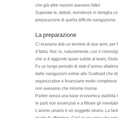
che già altre nazioni avevano fatto!
Superate le, deboli, resistenze in famiglia c
preparazione di quella difficile navigazione.
La preparazione
Ci eravamo dati un termine di due anni, per f
d’Italia. Noi: io, naturalmente, con il coinvol
che si è aggiunto quasi subito al team, Giuli
Fu un lungo periodo di stati d’animo altalen
dalle navigazioni estive alle Svalbard che d
organizzative e finanziarie molto complesse 
non avevamo che minime risorse.
Partire senza una base economica stabilita r
le parti non essenziali e a filtrare gli inevitab
L’animo umano è un soggetto strano. La fanta
grado di affrontare. Così ce ne sono che pre