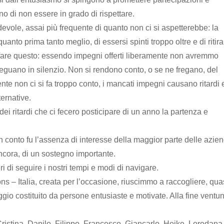
o di non essere in grado di rispettare.
devole, assai più frequente di quanto non ci si aspetterebbe: la
quanto prima tanto meglio, di essersi spinti troppo oltre e di ritir
fare questo: essendo impegni offerti liberamente non avremmo
 dileguano in silenzio. Non si rendono conto, o se ne fregano, del
 non ci si fa troppo conto, i mancati impegni causano ritardi 
ernative.
ei ritardi che ci fecero posticipare di un anno la partenza e
 conto fu l’assenza di interesse della maggior parte delle azie
ncora, di un sostegno importante.
ri di seguire i nostri tempi e modi di navigare.
ons – Italia, creata per l’occasione, riuscimmo a raccogliere, qua
io costituito da persone entusiaste e motivate. Alla fine ventu
 Cristina, Danilo, Filippo, Francesco, Giancarlo, Heike, Loredana