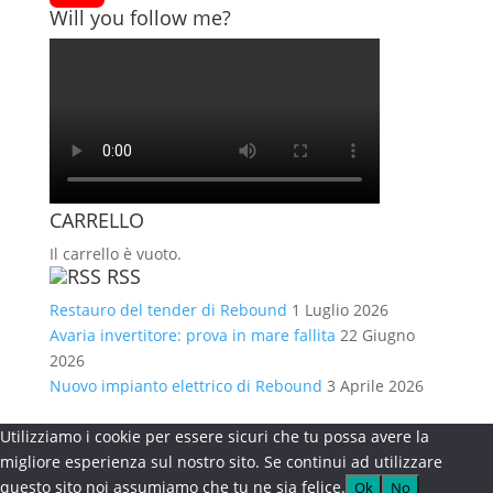
Will you follow me?
YouTube
Channel
CARRELLO
Il carrello è vuoto.
RSS
Restauro del tender di Rebound
1 Luglio 2026
Avaria invertitore: prova in mare fallita
22 Giugno
2026
Nuovo impianto elettrico di Rebound
3 Aprile 2026
Utilizziamo i cookie per essere sicuri che tu possa avere la
migliore esperienza sul nostro sito. Se continui ad utilizzare
questo sito noi assumiamo che tu ne sia felice.
Ok
No