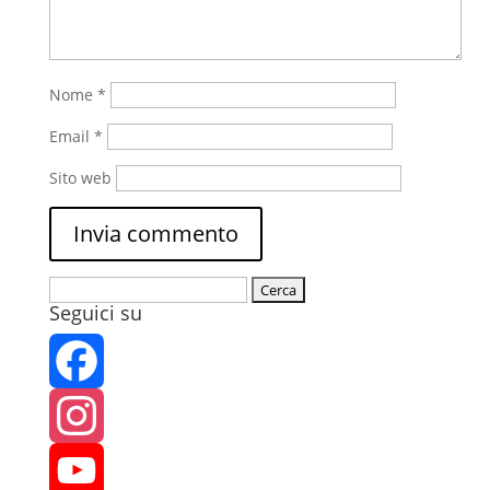
Nome
*
Email
*
Sito web
Ricerca
Seguici su
per:
Facebook
Instagram